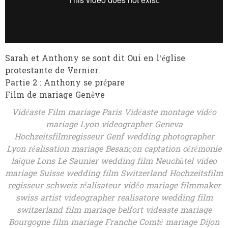
Sarah et Anthony se sont dit Oui en l’église
protestante de Vernier.
Partie 2 : Anthony se prépare
Film de mariage Genève
Vidéaste Film mariage Paris Vidéaste montage vidéo
mariage Lyon videographer Geneva
Hochzeitsfilmregisseur Genf wedding photographer
Lyon réalisation mariage Besançon captation cérémonie
laïque Lons Le Saunier wedding film Neuchâtel video
mariage Suisse wedding film Switzerland Hochzeitsfilm
regisseur schweiz réalisateur vidéo mariage filmmaker
swiss artist videographer realisatore wedding film
switzerland film mariage belfort videaste mariage
Bourgogne film mariage Franche Comté mariage Dijon