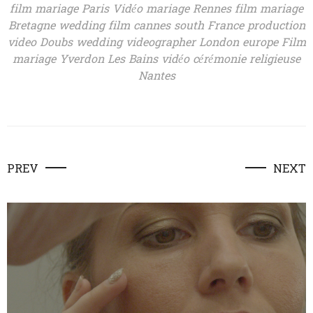
film mariage Paris Vidéo mariage Rennes film mariage
Bretagne wedding film cannes south France production
video Doubs wedding videographer London europe Film
mariage Yverdon Les Bains vidéo cérémonie religieuse
Nantes
PREV
NEXT