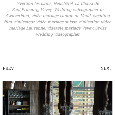
Yverdon les bains, Neuchâtel, La Chaux de
Font,Fribourg, Vevey. Wedding videographer in
Switzerland, vidéo mariage canton de Vaud, wedding
film, réalisateur vidéo mariage suisse,
réalisation
video
mariage Lausanne, videaste mariage Vevey,
Swiss
wedding videographer
PREV
NEXT