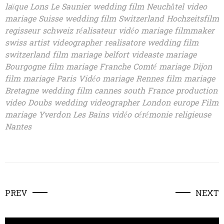
laïque Lons Le Saunier wedding film Neuchâtel video
mariage Suisse wedding film Switzerland Hochzeitsfilm
regisseur schweiz réalisateur vidéo mariage filmmaker
swiss artist videographer realisatore wedding film
switzerland film mariage belfort videaste mariage
Bourgogne film mariage Franche Comté mariage Dijon
film mariage Paris Vidéo mariage Rennes film mariage
Bretagne wedding film cannes south France production
video Doubs wedding videographer London europe Film
mariage Yverdon Les Bains vidéo cérémonie religieuse
Nantes
PREV
NEXT