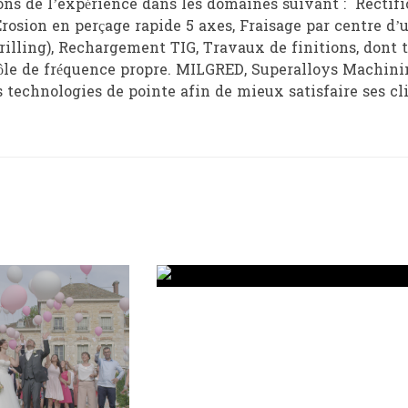
ns de l’expérience dans les domaines suivant : Rectific
Erosion en perçage rapide 5 axes, Fraisage par centre d’
rilling), Rechargement TIG, Travaux de finitions, dont
rôle de fréquence propre. MILGRED, Superalloys Machinin
 technologies de pointe afin de mieux satisfaire ses cl